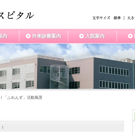
案内
外来診療案内
入院案内
/
「ふれんず」活動風景
た！