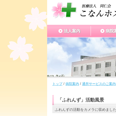
このページの本文へ
法人案内
病院
現
トップ
/
病院案内
/
通所サービスのご案内
在
の
位
「ふれんず」活動風景
置：
ふれんずの活動をカメラに収めまし