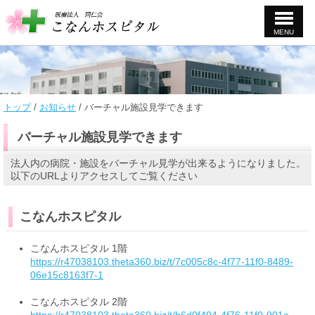
MENU
このページの本文へ
現
トップ
/
お知らせ
/
バーチャル施設見学できます
在
の
バーチャル施設見学できます
位
置：
法人内の病院・施設をバーチャル見学が出来るようになりました。
以下のURLよりアクセスしてご覧ください
こなんホスピタル
こなんホスピタル 1階
https://r47038103.theta360.biz/t/7c005c8c-4f77-11f0-8489-
06e15c8163f7-1
こなんホスピタル 2階
https://r47038103.theta360.biz/t/b6d0f494-4f76-11f0-901a-