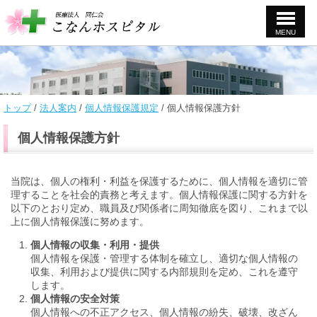
MENU
このページの本文へ
現
トップ
/
法人案内
/
個人情報保護規定
/
個人情報保護方針
在
の
個人情報保護方針
位
置：
当院は、個人の権利・利益を保護するために、個人情報を適切に管
理することを社会的責務と考えます。個人情報保護に関する方針を
以下のとおり定め、職員及び関係者に周知徹底を図り、これまで以
上に個人情報保護に努めます。
個人情報の収集・利用・提供
個人情報を保護・管理する体制を確立し、適切な個人情報の
収集、利用および提供に関する内部規則を定め、これを遵守
します。
個人情報の安全対策
個人情報への不正アクセス、個人情報の紛失、破壊、改ざん