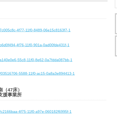
/t/7c005c8c-4f77-11f0-8489-06e15c8163f7-1
t/b6d0f494-4f76-11f0-901a-0ad00fde431f-1
/t/a140e0e6-55c8-11f0-8e62-0a7fdda087bb-1
z/t/03516706-5588-11f0-ac15-0a8a3e894413-1
（47床）
支援事業所
/t/c2166baa-4f75-11f0-a97e-060182f6995f-1