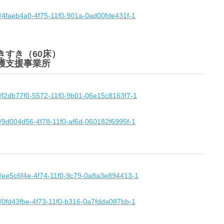
/t/4faeb4a0-4f75-11f0-901a-0ad00fde431f-1
きすき（60床）
介護支援事業所
/t/f2db77f0-5572-11f0-9b01-06e15c8163f7-1
/t/9d004d56-4f78-11f0-af6d-060182f6995f-1
/t/ee5c6f4e-4f74-11f0-9c79-0a8a3e894413-1
/t/0fd43fbe-4f73-11f0-b316-0a7fdda087bb-1