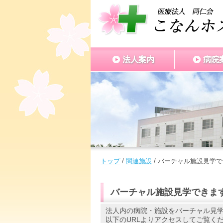
このページの本文へ
法人案内
病院
現
トップ
/
関連施設
/
バーチャル施設見学で
在
の
位
バーチャル施設見学できま
置：
法人内の病院・施設をバーチャル見
以下のURLよりアクセスしてご覧く